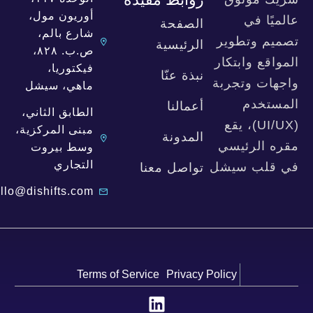
أوريون مول،
عالميًا في
الصفحة
شارع بالم،
تصميم وتطوير
الرئيسية
ص.ب. ٨٢٨،
المواقع وابتكار
فيكتوريا،
نبذة عنّا
واجهات وتجربة
ماهي، سيشل
المستخدم
أعمالنا
الطابق الثاني،
(UI/UX)، يقع
مبنى المركزية،
المدونة
مقره الرئيسي
وسط بيروت
التجاري
في قلب سيشل
تواصل معنا
hello@dishifts.com
Terms of Service
Privacy Policy